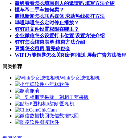
微鲤看看怎么填写别人的邀请码 填写方法介绍
懂车帝二手车如何卖？
腾讯新闻怎么联系媒体 求助热线拨打方法
哔哩哔哩怎么定时停止播放？
钉钉群文件设置权限在哪里？
企业微信怎么设置打卡位置 设置方法介绍
钉钉怎么结束表单 结束方法介绍
豆瓣怎么租房 看完你也会
WIFI万能钥匙怎么关闭新闻推送 屏蔽广告方法教程
同类推荐
Wink少女滤镜相机
小年糕软件
趣演
一刻相册苹果版
贴纸P图相机
ChicCam
微信数据找回
图凌软件