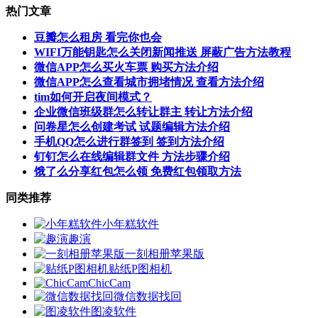
热门文章
豆瓣怎么租房 看完你也会
WIFI万能钥匙怎么关闭新闻推送 屏蔽广告方法教程
微信APP怎么买火车票 购买方法介绍
微信APP怎么查看城市拥堵情况 查看方法介绍
tim如何开启夜间模式？
企业微信班级群怎么转让群主 转让方法介绍
问卷星怎么创建考试 试题编辑方法介绍
手机QQ怎么进行群签到 签到方法介绍
钉钉怎么在线编辑群文件 方法步骤介绍
饿了么分享红包怎么领 免费红包领取方法
同类推荐
小年糕软件
趣演
一刻相册苹果版
贴纸P图相机
ChicCam
微信数据找回
图凌软件