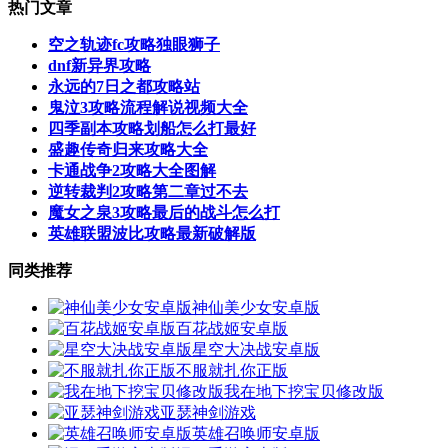
热门文章
空之轨迹fc攻略独眼狮子
dnf新异界攻略
永远的7日之都攻略站
鬼泣3攻略流程解说视频大全
四季副本攻略划船怎么打最好
盛趣传奇归来攻略大全
卡通战争2攻略大全图解
逆转裁判2攻略第二章过不去
魔女之泉3攻略最后的战斗怎么打
英雄联盟波比攻略最新破解版
同类推荐
神仙美少女安卓版
百花战姬安卓版
星空大决战安卓版
不服就扎你正版
我在地下挖宝贝修改版
亚瑟神剑游戏
英雄召唤师安卓版