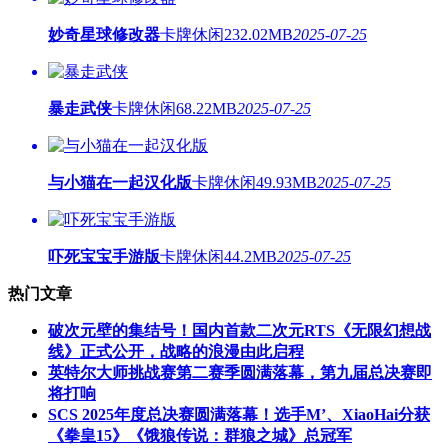
妙奇星球修改器
卡牌休闲
232.02MB
2025-07-25
暴走武侠
卡牌休闲
68.22MB
2025-07-25
与小猫在一起汉化版
卡牌休闲
49.93MB
2025-07-25
吓死宝宝手游版
卡牌休闲
44.2MB
2025-07-25
热门文章
破次元壁的集结号！国内首款二次元RTS《无限幻想战
线》正式公开，战略的浪漫由此启程
英特尔大师挑战赛第二赛季圆满落幕，第九届总决赛即
将打响
SCS 2025年度总决赛圆满落幕！选手M’、XiaoHai分获
《拳皇15》《饿狼传说：群狼之城》总冠军