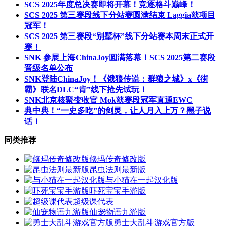
SCS 2025年度总决赛即将开幕！竞逐格斗巅峰！
SCS 2025 第三赛段线下分站赛圆满结束 Laggia获项目
冠军！
SCS 2025 第三赛段“别墅杯”线下分站赛本周末正式开
赛！
SNK 参展上海ChinaJoy圆满落幕！SCS 2025第二赛段
晋级名单公布
SNK登陆ChinaJoy！《饿狼传说：群狼之城》x《街
霸》联名DLC“肯”线下抢先试玩！
SNK北京核聚变收官 Mok获赛段冠军直通EWC
典中典！“一史多吃”的剑灵，让人月入上万？黑子说
话！
同类推荐
修玛传奇修改版
昆虫法则最新版
与小猫在一起汉化版
吓死宝宝手游版
超级课代表
仙宠物语九游版
勇士大乱斗游戏官方版