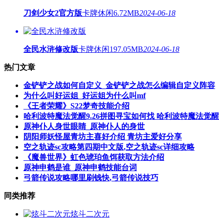
刀剑少女2官方版
卡牌休闲
6.72MB
2024-06-18
全民水浒修改版
卡牌休闲
197.05MB
2024-06-18
热门文章
金铲铲之战如何自定义_金铲铲之战怎么编辑自定义阵容
为什么叫好运姐_好运姐为什么叫mf
《王者荣耀》S22梦奇技能介绍
哈利波特魔法觉醒9.26拼图寻宝如何找 哈利波特魔法觉醒
原神仆人身世眼睛_原神仆人的身世
阴阳师妖怪屋青坊主喜好介绍 青坊主爱好分享
空之轨迹sc攻略第四期中文版,空之轨迹sc详细攻略
《魔兽世界》虹色琥珀鱼饵获取方法介绍
原神申鹤是谁_原神申鹤技能台词
弓箭传说攻略哪里刷钱快,弓箭传说技巧
同类推荐
炫斗二次元