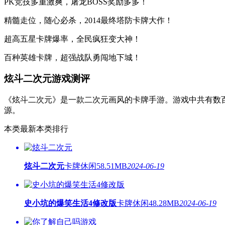
PK竞技多重激爽，屠龙BOSS奖励多多！
精髓走位，随心必杀，2014最终塔防卡牌大作！
超高五星卡牌爆率，全民疯狂变大神！
百种英雄卡牌，超强战队勇闯地下城！
炫斗二次元游戏测评
《炫斗二次元》是一款二次元画风的卡牌手游。游戏中共有数
源。
本类最新
本类排行
炫斗二次元
卡牌休闲
58.51MB
2024-06-19
史小坑的爆笑生活4修改版
卡牌休闲
48.28MB
2024-06-19