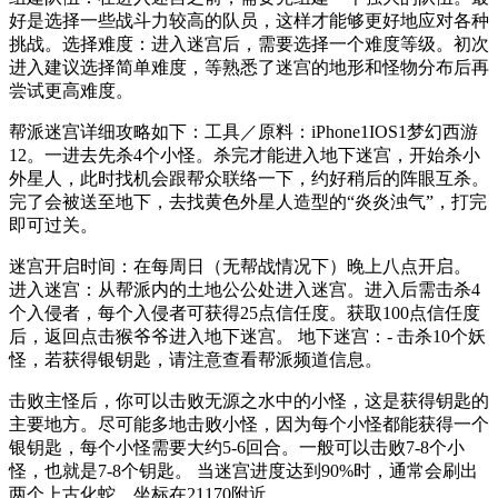
好是选择一些战斗力较高的队员，这样才能够更好地应对各种
挑战。选择难度：进入迷宫后，需要选择一个难度等级。初次
进入建议选择简单难度，等熟悉了迷宫的地形和怪物分布后再
尝试更高难度。
帮派迷宫详细攻略如下：工具／原料：iPhone1IOS1梦幻西游
12。一进去先杀4个小怪。杀完才能进入地下迷宫，开始杀小
外星人，此时找机会跟帮众联络一下，约好稍后的阵眼互杀。
完了会被送至地下，去找黄色外星人造型的“炎炎浊气”，打完
即可过关。
迷宫开启时间：在每周日（无帮战情况下）晚上八点开启。
进入迷宫：从帮派内的土地公公处进入迷宫。进入后需击杀4
个入侵者，每个入侵者可获得25点信任度。获取100点信任度
后，返回点击猴爷爷进入地下迷宫。 地下迷宫：- 击杀10个妖
怪，若获得银钥匙，请注意查看帮派频道信息。
击败主怪后，你可以击败无源之水中的小怪，这是获得钥匙的
主要地方。尽可能多地击败小怪，因为每个小怪都能获得一个
银钥匙，每个小怪需要大约5-6回合。一般可以击败7-8个小
怪，也就是7-8个钥匙。 当迷宫进度达到90%时，通常会刷出
两个上古化蛇，坐标在21170附近。