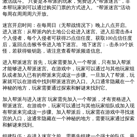
激活战斗。 只要是本帮派的玩家，免费进入“帮派迷宫”，非
本帮玩家则可以通过购买门票的方式进入。 “帮派迷宫”活动
每周在周周周六开放。
迷宫开启时间：在每周日（无帮战情况下）晚上八点开启。
进入迷宫：从帮派内的土地公公处进入迷宫。进入后需击杀4
个入侵者，每个入侵者可获得25点信任度。获取100点信任度
后，返回点击猴爷爷进入地下迷宫。 地下迷宫：- 击杀10个妖
怪，若获得银钥匙，请注意查看帮派频道信息。
进入帮派迷宫 首先，玩家需要加入一个帮派，只有加入帮派
才能够进入帮派迷宫。在游戏中，玩家可以通过与其他玩家组
队或者加入已有的帮派来完成这一步骤。一旦加入了帮派，玩
家就可以在游戏中找到帮派迷宫的入口。入口通常隐藏在一个
神秘的地方，玩家需要通过探索和解谜来找到它。
加入帮派与进入迷宫 玩家需先加入一个帮派，才有资格进入
帮派迷宫。在游戏中，玩家可以通过与其他玩家组队或加入现
有帮派来完成这一步骤。加入帮派后，玩家需在游戏中寻找迷
宫的入口，这通常隐藏在一个神秘的地方，需要玩家通过探索
和解谜来找到。
组建队伍：在进入迷宫之前，需要先组建一个强大的队伍。最