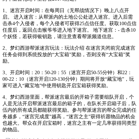
1、迷宫开启时间：在每周日（无帮战情况下）晚上八点开
启。 进入迷宫：从帮派内的土地公公处进入迷宫。进入后需
击杀4个入侵者，每个入侵者可获得25点信任度。获取100点信
任度后，返回点击猴爷爷进入地下迷宫。 地下迷宫：- 击杀10
个妖怪，若获得银钥匙，请注意查看帮派频道信息。
2、梦幻西游帮派迷宫玩法：玩法介绍 在迷宫关闭前完成迷宫
任务会得到系统投放的“大宝箱”奖励，否则没有“大宝箱”奖
励。
3、开启时间：20：50-20：55（迷宫开启50-55分钟）和22：
00-22：10（迷宫开启120-130分钟）期间将开放“藏宝地”，玩
家可进入“藏宝地”中使用钥匙开启宝箱获得奖励。
4、梦幻西游里面，帮派迷宫最后的开箱子需要组队开启，个
人是无法开启帮派迷宫最后的箱子的，在队长开启箱子后，队
伍内的所有成员都能获得奖励。参与帮派迷宫的帮众完成的任
务越多，“迷宫完成度”越高，“迷宫之主”获得祈愿物品的机会
也越大。帮众在开启宝箱时，迷宫之主有一定几率获得同类型
的物品。