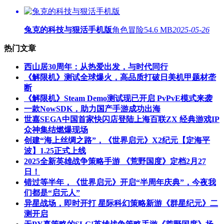
兔克的科技与狠活手机版
角色冒险
54.6 MB
2025-05-26
热门文章
西山居30周年：从热爱出发，与时代同行
《解限机》测试全球爆火，高品质打破日美机甲题材垄
断
《解限机》Steam Demo测试现已开启 PvPvE模式来袭
一款NowSDK，助力国产手游成功出海
世嘉SEGA中国首家快闪店登陆上海百联ZX 经典游戏IP
众神集结燃爆现场
创建“海上丝绸之路”，《世界启元》X2纪元【定海平
波】1.25正式上线
2025全新英雄战争策略手游 《荒野国度》定档2月27
日！
错过等半年，《世界启元》开启“半周年庆典”，今夜我
们都是“启元人”
异星战场，即时开打 星际科幻策略新游《群星纪元》二
测开启