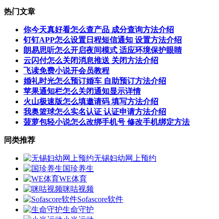
热门文章
你今天真好看怎么查产品 成分查询方法介绍
钉钉APP怎么设置日程短信通知 设置方法介绍
朗易思听怎么开启夜间模式 适应环境保护眼睛
云闪付怎么关闭消息推送 关闭方法介绍
飞读免费小说开会员教程
婚礼时光怎么预订婚车 自助预订方法介绍
苹果通知栏怎么关闭通知显示详情
火山极速版怎么填邀请码 填写方法介绍
我奥篮球怎么实名认证 认证申请方法介绍
菠萝包轻小说怎么改绑手机号 修改手机绑定方法
同类推荐
无锡妇幼网上预约
国珍养生
WE体育
咪咕视频
Sofascore软件
生命守护