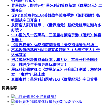
们都是“启元人”
异星战场，即时开打 星际科幻策略新游《群星纪元》二
测开启
无PY真策略的SLG!英雄战争策略手游《荒野国度》扬
帆测试今日开启！
从野蛮人到开机甲，《世界启元》新纪元机甲狂潮有多
好玩？
SLG里的又一匹黑马，三国题材策略手游《偃武》惊喜
首曝！
《世界启元》S4怒海狂涛来袭！天空海洋皆为战场！
不卖数值的武侠MMO能有多好玩？《大奉打更人》告
诉你答案
把垃圾场对决做成新版本，和万达、苹果开启全国联
动！排球少年手游更新玩得很大！
星际科幻题材SLG《群星纪元》开启跃迁测试，您的好
友，“虫群”已经上线！
直面虫群！星际科幻题材SLG《群星纪元》今日首曝
同类推荐
小胖要健身2
最后她对我说汉化版