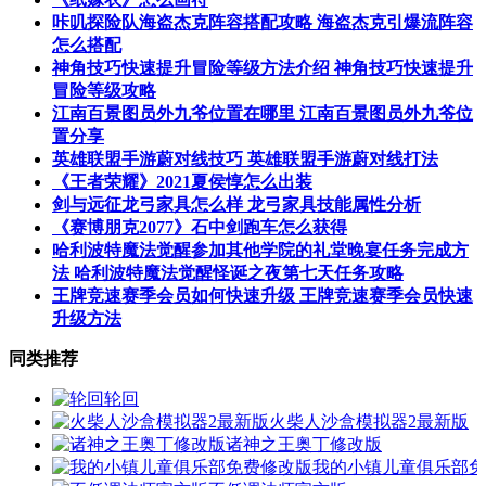
咔叽探险队海盗杰克阵容搭配攻略 海盗杰克引爆流阵容
怎么搭配
神角技巧快速提升冒险等级方法介绍 神角技巧快速提升
冒险等级攻略
江南百景图员外九爷位置在哪里 江南百景图员外九爷位
置分享
英雄联盟手游蔚对线技巧 英雄联盟手游蔚对线打法
《王者荣耀》2021夏侯惇怎么出装
剑与远征龙弓家具怎么样 龙弓家具技能属性分析
《赛博朋克2077》石中剑跑车怎么获得
哈利波特魔法觉醒参加其他学院的礼堂晚宴任务完成方
法 哈利波特魔法觉醒怪诞之夜第七天任务攻略
王牌竞速赛季会员如何快速升级 王牌竞速赛季会员快速
升级方法
同类推荐
轮回
火柴人沙盒模拟器2最新版
诸神之王奥丁修改版
我的小镇儿童俱乐部免