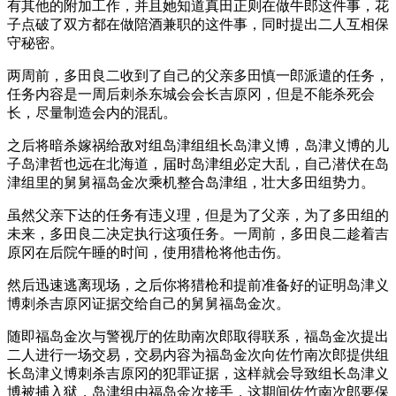
有其他的附加工作，并且她知道真田正则在做牛郎这件事，花
子点破了双方都在做陪酒兼职的这件事，同时提出二人互相保
守秘密。
两周前，多田良二收到了自己的父亲多田慎一郎派遣的任务，
任务内容是一周后刺杀东城会会长吉原冈，但是不能杀死会
长，尽量制造会内的混乱。
之后将暗杀嫁祸给敌对组岛津组组长岛津义博，岛津义博的儿
子岛津哲也远在北海道，届时岛津组必定大乱，自己潜伏在岛
津组里的舅舅福岛金次乘机整合岛津组，壮大多田组势力。
虽然父亲下达的任务有违义理，但是为了父亲，为了多田组的
未来，多田良二决定执行这项任务。一周前，多田良二趁着吉
原冈在后院午睡的时间，使用猎枪将他击伤。
然后迅速逃离现场，之后你将猎枪和提前准备好的证明岛津义
博刺杀吉原冈证据交给自己的舅舅福岛金次。
随即福岛金次与警视厅的佐助南次郎取得联系，福岛金次提出
二人进行一场交易，交易内容为福岛金次向佐竹南次郎提供组
长岛津义博刺杀吉原冈的犯罪证据，这样就会导致组长岛津义
博被捕入狱，岛津组由福岛金次接手，这期间佐竹南次郎要保