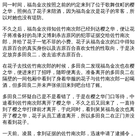
同一时间，福岛金次按照之前的约定来到了位于歌舞伎町的樱
之华，照例点了花子来陪酒，因为福岛金次是花子的常客，所
以对她也没有堤防。
不久之后，福岛金次得知佐竹南次郎已经到达樱之华，便让花
子将准备好的岛津义博刺杀吉原冈的犯罪证据交给佐竹南次
郎，并给了花子一笔不菲的小费。花子从福岛金次的口中得知
吉原百合的真实身份以及吉原百合喜欢女性的性取向，于是决
定放弃多田良二，改去追求吉原百合。
在花子去找佐竹南次郎的时候，多田良二发现福岛金次也在樱
之华，便进来打了招呼，随即便离去。准备离开的多田良二在
隔壁的一间包厢中看到了身着华服的花子与佐竹南次郎一起喝
酒，但多田良二并未声张依旧来到吧台结了账。
多田良二怀疑自己是不是看错了，于是在樱之华门口等待，中
途看到佐竹南次郎离开了樱之华，不久之后又回来了，一直待
到了樱之华打律前才离开，于此同时，看到舅舅福岛金次也离
开了樱之华，花子从员工通道离开，所以多田良二在正门并没
有看到花子。
一天前。凌晨，拿到证据的佐竹南次郎，迅速申请了逮捕令，