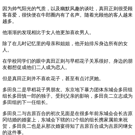
因为帅气阳光的气质，以及幽默风趣的谈吐，真田正则很受顾
客喜爱，很快便在牛郎圈内有了名声。随着光顾他的客人越来
越多。
他渐渐的发现相比于女人他更加喜欢男人。
除了在儿时记忆里的母亲和姐姐，他开始排斥身边所有的女
人。
在学校同学们的眼中真田正则与早稻花子关系很好。身边的朋
友都想促成他们二人成为恋人。
但是真田正则并不喜欢花子，甚至有点讨厌她。
多田良二是早稻花子男朋友。东京地下暴力团体东城会多田组
组长多田慎一郎的独子。受到父亲的影响，多田良二立志成为
多田组的下一任组长。
多田良二与吉原百合的初次见面是在很多年前东城会会长吉原
冈结婚的婚宴上，东城会下辖的12个组的组长携家属前来祝
贺，多田良二也是从那次婚宴得知了吉原百合成为吉原冈继女
的这件事。