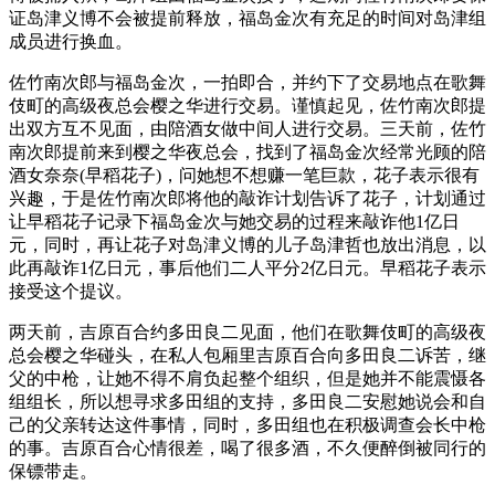
证岛津义博不会被提前释放，福岛金次有充足的时间对岛津组
成员进行换血。
佐竹南次郎与福岛金次，一拍即合，并约下了交易地点在歌舞
伎町的高级夜总会樱之华进行交易。谨慎起见，佐竹南次郎提
出双方互不见面，由陪酒女做中间人进行交易。三天前，佐竹
南次郎提前来到樱之华夜总会，找到了福岛金次经常光顾的陪
酒女奈奈(早稻花子)，问她想不想赚一笔巨款，花子表示很有
兴趣，于是佐竹南次郎将他的敲诈计划告诉了花子，计划通过
让早稻花子记录下福岛金次与她交易的过程来敲诈他1亿日
元，同时，再让花子对岛津义博的儿子岛津哲也放出消息，以
此再敲诈1亿日元，事后他们二人平分2亿日元。早稻花子表示
接受这个提议。
两天前，吉原百合约多田良二见面，他们在歌舞伎町的高级夜
总会樱之华碰头，在私人包厢里吉原百合向多田良二诉苦，继
父的中枪，让她不得不肩负起整个组织，但是她并不能震慑各
组组长，所以想寻求多田组的支持，多田良二安慰她说会和自
己的父亲转达这件事情，同时，多田组也在积极调查会长中枪
的事。吉原百合心情很差，喝了很多酒，不久便醉倒被同行的
保镖带走。