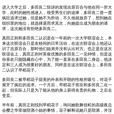
进入大学之后，多田良二惊讶的发现吉原百合与他在同一所大
学，此时的她性感迷人，很受男生们的追捧，多田良二曾一度
疯狂追求过她，但是她不为所动，不久他就放弃了，想到她在
组织里的地位，就选择退而求其次，向她提出成为朋友的请
求，这次她没有拒绝多田良二。
真田正则和多田良二认识是在一年前的一次大学联谊会上，本
来这次联谊会只是友校间的日常活动，在这次联谊会上他还认
识了吉原百合，那时他们姐弟并没有认出对方。也正是在这次
联谊会上，真田正则对英俊优雅的多田良二一见钟情，但是这
份喜欢只能隐藏在心中，为了能一直呆在多田良二身边，他决
定和三人成为很要好的朋友。同样是在这次联谊会上，多田良
二认识了早稻花子。
多田良二被早稻花子甜美的外表和开朗的性格所吸引，对花子
展开了疯狂的追求。一个月后，早稻花子答应和多田良二在一
起，但实际上只是为了能从他的身上获得名贵的礼物，之后去
变卖。
半年前，真田正则找到早稻花子，询问她歌舞伎町的高级夜总
会樱之华里做陪酒小姐的事情，花子解释说她只是陪酒，并没