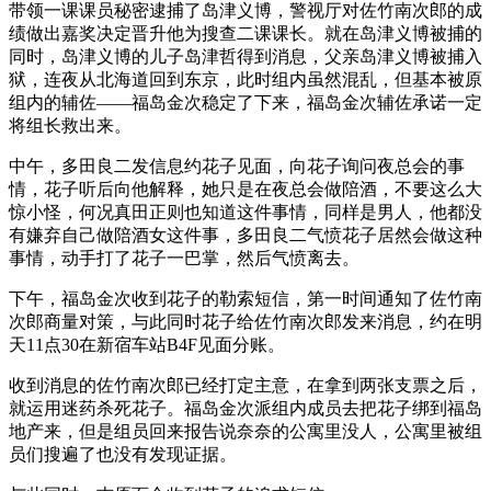
带领一课课员秘密逮捕了岛津义博，警视厅对佐竹南次郎的成
绩做出嘉奖决定晋升他为搜查二课课长。就在岛津义博被捕的
同时，岛津义博的儿子岛津哲得到消息，父亲岛津义博被捕入
狱，连夜从北海道回到东京，此时组内虽然混乱，但基本被原
组内的辅佐——福岛金次稳定了下来，福岛金次辅佐承诺一定
将组长救出来。
中午，多田良二发信息约花子见面，向花子询问夜总会的事
情，花子听后向他解释，她只是在夜总会做陪酒，不要这么大
惊小怪，何况真田正则也知道这件事情，同样是男人，他都没
有嫌弃自己做陪酒女这件事，多田良二气愤花子居然会做这种
事情，动手打了花子一巴掌，然后气愤离去。
下午，福岛金次收到花子的勒索短信，第一时间通知了佐竹南
次郎商量对策，与此同时花子给佐竹南次郎发来消息，约在明
天11点30在新宿车站B4F见面分账。
收到消息的佐竹南次郎已经打定主意，在拿到两张支票之后，
就运用迷药杀死花子。福岛金次派组内成员去把花子绑到福岛
地产来，但是组员回来报告说奈奈的公寓里没人，公寓里被组
员们搜遍了也没有发现证据。