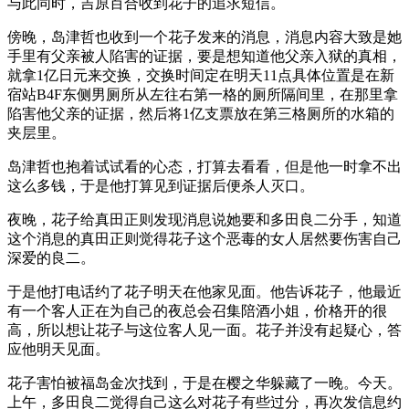
与此同时，吉原百合收到花子的追求短信。
傍晚，岛津哲也收到一个花子发来的消息，消息内容大致是她
手里有父亲被人陷害的证据，要是想知道他父亲入狱的真相，
就拿1亿日元来交换，交换时间定在明天11点具体位置是在新
宿站B4F东侧男厕所从左往右第一格的厕所隔间里，在那里拿
陷害他父亲的证据，然后将1亿支票放在第三格厕所的水箱的
夹层里。
岛津哲也抱着试试看的心态，打算去看看，但是他一时拿不出
这么多钱，于是他打算见到证据后便杀人灭口。
夜晚，花子给真田正则发现消息说她要和多田良二分手，知道
这个消息的真田正则觉得花子这个恶毒的女人居然要伤害自己
深爱的良二。
于是他打电话约了花子明天在他家见面。他告诉花子，他最近
有一个客人正在为自己的夜总会召集陪酒小姐，价格开的很
高，所以想让花子与这位客人见一面。花子并没有起疑心，答
应他明天见面。
花子害怕被福岛金次找到，于是在樱之华躲藏了一晚。今天。
上午，多田良二觉得自己这么对花子有些过分，再次发信息约