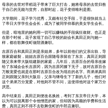
母亲的去世对早稻花子带来了巨大打击，她将母亲的去世归咎
于自己的无能与贫穷，自那时起，花子变得唯利是图。
大学期间，花子学习优秀，又颇有社交手段，于是很快就当上
了帝日大学学生会会长，成为了被同学仰慕的美女学生会长。
但是，暗地里的她利用一切可以赚钱的手段疯狂敛财。也正是
在那个时候，花子发现了自己学校的副会长真田正则与她一
样，都在歌舞伎町做陪酒兼职。
吉原百合和真田正则是亲姐弟，多年以前他们的父亲出轨，导
致家庭破裂，姐姐吉原百合跟随母亲留在了东京，真田正则跟
随父亲来带大阪组建新的家庭，几年后，吉原百合的母亲改嫁
给了东城会会长吉原冈，因为吉原冈膝下无子，故对吉原百合
万般宠爱也就是在那时吉原百合改为现在的名字。而弟弟真田
正则跟随父亲到大阪后，父亲与继母生下了新的儿子，他们对
这个弟弟万分宠爱，对他则不管不问，这使得他对这个家万分
厌恶。
高中结束后，真田正则便改名换姓，考到了东京帝日大学，本
以为可以脱离那个令他憎恶的家，但却因为高额的学费和生活
费，真田正则不得不去歌舞伎町的牛郎店兼职。