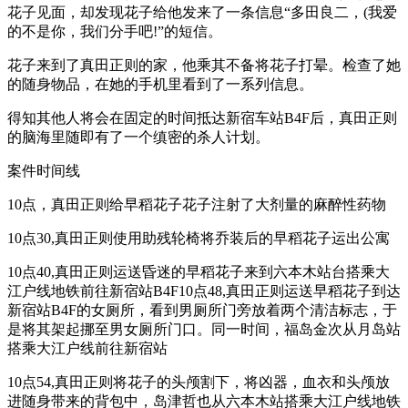
花子见面，却发现花子给他发来了一条信息“多田良二，(我爱
的不是你，我们分手吧!”的短信。
花子来到了真田正则的家，他乘其不备将花子打晕。检查了她
的随身物品，在她的手机里看到了一系列信息。
得知其他人将会在固定的时间抵达新宿车站B4F后，真田正则
的脑海里随即有了一个缜密的杀人计划。
案件时间线
10点，真田正则给早稻花子花子注射了大剂量的麻醉性药物
10点30,真田正则使用助残轮椅将乔装后的早稻花子运出公寓
10点40,真田正则运送昏迷的早稻花子来到六本木站台搭乘大
江户线地铁前往新宿站B4F10点48,真田正则运送早稻花子到达
新宿站B4F的女厕所，看到男厕所门旁放着两个清洁标志，于
是将其架起挪至男女厕所门口。同一时间，福岛金次从月岛站
搭乘大江户线前往新宿站
10点54,真田正则将花子的头颅割下，将凶器，血衣和头颅放
进随身带来的背包中，岛津哲也从六本木站搭乘大江户线地铁