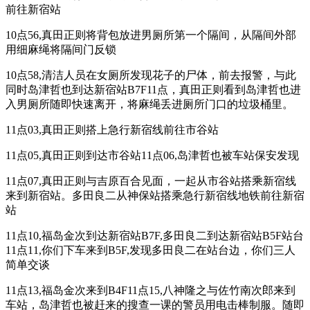
前往新宿站
10点56,真田正则将背包放进男厕所第一个隔间，从隔间外部
用细麻绳将隔间门反锁
10点58,清洁人员在女厕所发现花子的尸体，前去报警，与此
同时岛津哲也到达新宿站B7F11点，真田正则看到岛津哲也进
入男厕所随即快速离开，将麻绳丢进厕所门口的垃圾桶里。
11点03,真田正则搭上急行新宿线前往市谷站
11点05,真田正则到达市谷站11点06,岛津哲也被车站保安发现
11点07,真田正则与吉原百合见面，一起从市谷站搭乘新宿线
来到新宿站。多田良二从神保站搭乘急行新宿线地铁前往新宿
站
11点10,福岛金次到达新宿站B7F,多田良二到达新宿站B5F站台
11点11,你们下车来到B5F,发现多田良二在站台边，你们三人
简单交谈
11点13,福岛金次来到B4F11点15,八神隆之与佐竹南次郎来到
车站，岛津哲也被赶来的搜查一课的警员用电击棒制服。随即